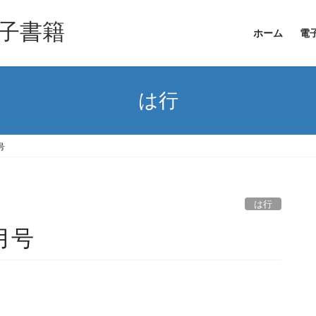
子書籍
ホーム
電
は行
号
は行
月号