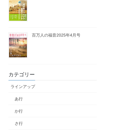
百万人の福音2025年4月号
カテゴリー
ラインアップ
あ行
か行
さ行