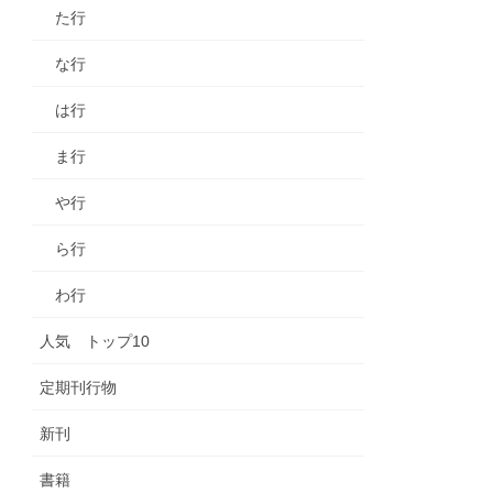
た行
な行
は行
ま行
や行
ら行
わ行
人気 トップ10
定期刊行物
新刊
書籍