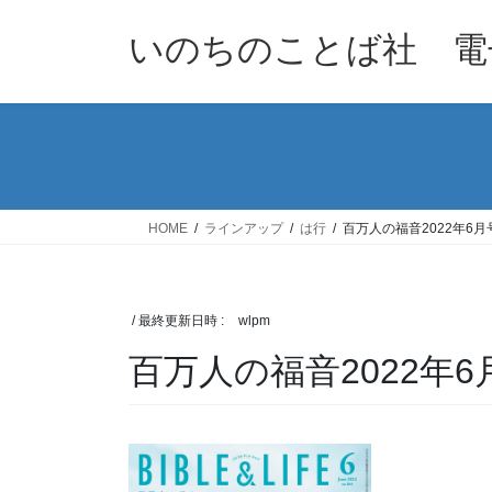
コ
ナ
ン
ビ
いのちのことば社 電
テ
ゲ
ン
ー
ツ
シ
へ
ョ
ス
ン
キ
に
ッ
移
HOME
ラインアップ
は行
百万人の福音2022年6月
プ
動
/ 最終更新日時 :
wlpm
百万人の福音2022年6