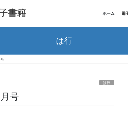
子書籍
ホーム
電
は行
月号
は行
2月号