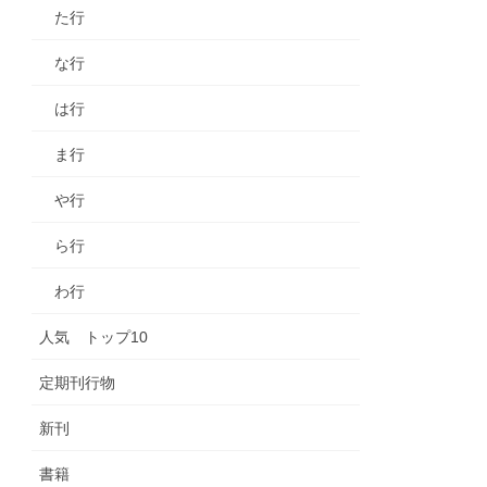
た行
な行
は行
ま行
や行
ら行
わ行
人気 トップ10
定期刊行物
新刊
書籍