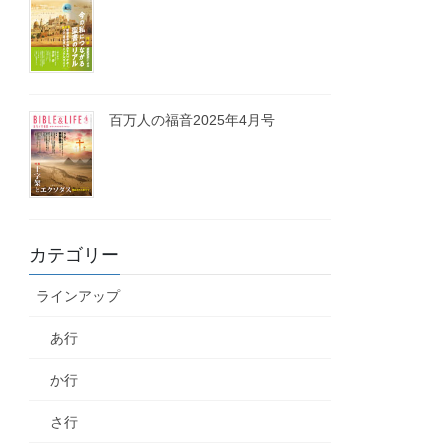
百万人の福音2025年4月号
カテゴリー
ラインアップ
あ行
か行
さ行