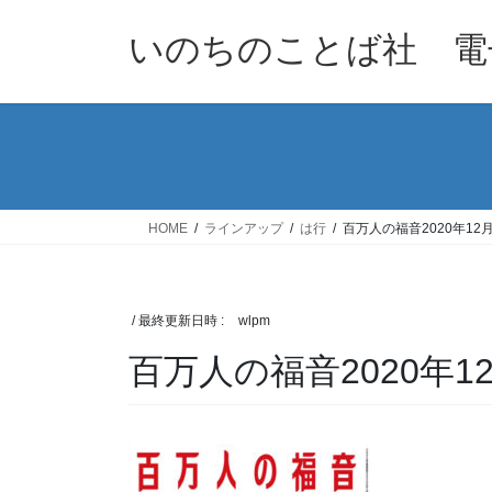
コ
ナ
ン
ビ
いのちのことば社 電
テ
ゲ
ン
ー
ツ
シ
へ
ョ
ス
ン
キ
に
ッ
移
HOME
ラインアップ
は行
百万人の福音2020年12
プ
動
/ 最終更新日時 :
wlpm
百万人の福音2020年1