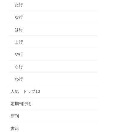
た行
な行
は行
ま行
や行
ら行
わ行
人気 トップ10
定期刊行物
新刊
書籍