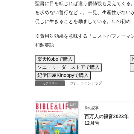
聖書に目を転じれば違う価値観も見えてくる
を求めない善行など…。一見、生産性がない
促しに生きることを励ましている。年の初め
※費用対効果を意味する「コストパフォーマ
和製英語
楽天Koboで購入
ソニーリーダーストアで購入
紀伊国屋Kinoppyで購入
は行
、
ラインアップ
カテゴリー
は行
前の記事
百万人の福音2023年
12月号