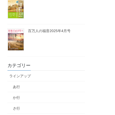
百万人の福音2025年4月号
カテゴリー
ラインアップ
あ行
か行
さ行