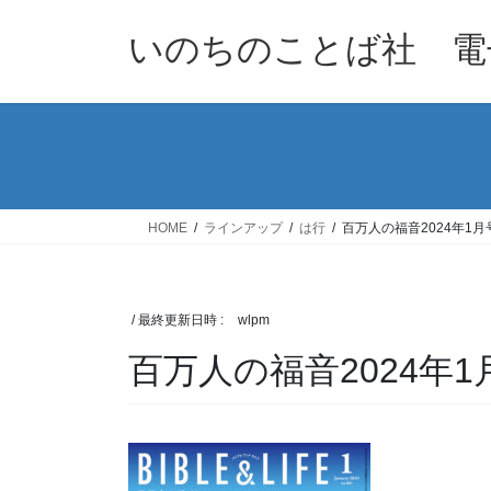
コ
ナ
ン
ビ
いのちのことば社 電
テ
ゲ
ン
ー
ツ
シ
へ
ョ
ス
ン
キ
に
ッ
移
HOME
ラインアップ
は行
百万人の福音2024年1月
プ
動
/ 最終更新日時 :
wlpm
百万人の福音2024年1