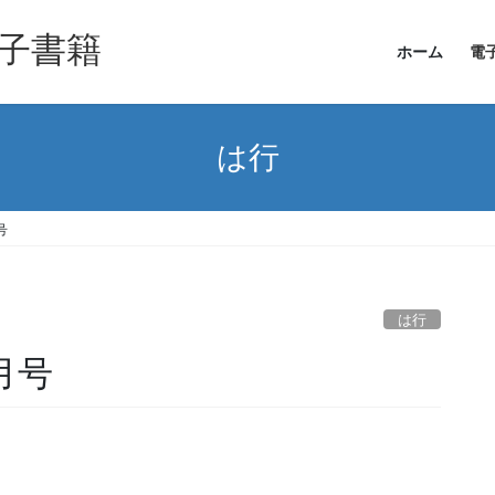
子書籍
ホーム
電
は行
号
は行
月号