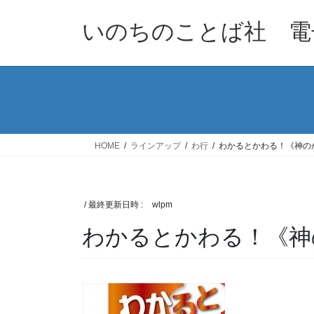
コ
ナ
ン
ビ
いのちのことば社 電
テ
ゲ
ン
ー
ツ
シ
へ
ョ
ス
ン
キ
に
ッ
移
HOME
ラインアップ
わ行
わかるとかわる！《神の
プ
動
/ 最終更新日時 :
wlpm
わかるとかわる！《神