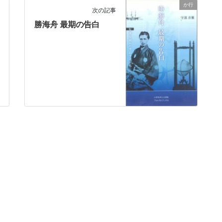
か行
次の記事
勝海舟 最期の告白