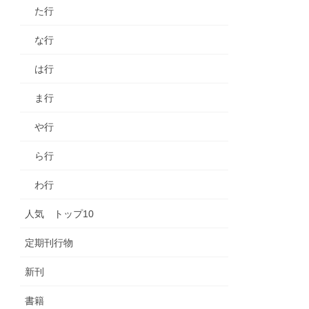
た行
な行
は行
ま行
や行
ら行
わ行
人気 トップ10
定期刊行物
新刊
書籍