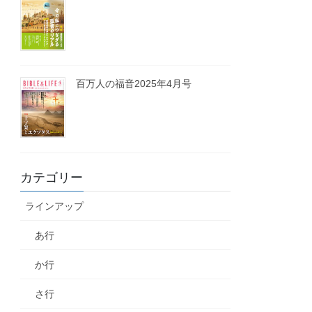
百万人の福音2025年4月号
カテゴリー
ラインアップ
あ行
か行
さ行