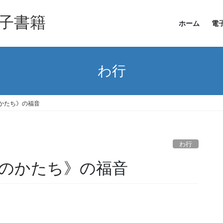
子書籍
ホーム
電
わ行
かたち》の福音
わ行
のかたち》の福音