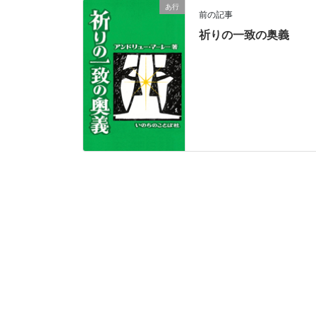
あ行
前の記事
祈りの一致の奥義