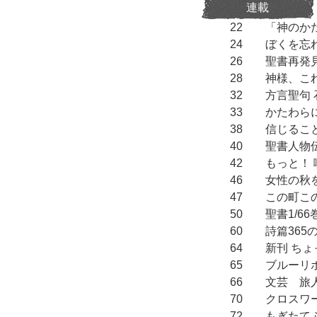
連載
22
「神のか
24
ぼくを忘
26
聖書再発
28
神様、こ
32
方言聖句 
33
かたわら
38
信じるこ
40
聖書人物
42
もっと！
46
女性の秋
47
この町こ
50
聖書1/6
60
詩篇365
64
新刊 ち
65
ブルーリ
66
文芸 旅
70
ク
72
もぎたて