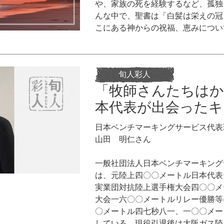
や、家族の死を経験するなど、孤独
んな中で、聖書は「白髪は栄えの冠
こにある神からの祝福、恵みについ
旬人彩人
「牧師さんたちはか
本代表が出会ったキ
日本ベンチマーキングサービス代表
山田 明仁さん
一般社団法人日本ベンチマーキング
は、元陸上四〇〇メートル日本代表
実業団対抗陸上選手権大会四〇〇メ
大会一六〇〇メートルリレー優勝等
〇メートル四七秒八一、一〇〇メー
している。現役引退後は大阪ガス陸