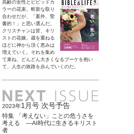
高齢の女性とビビッドカ
ラーの花束。斬新な取り
合わせだが、「案外、聖
書的！」と思い選んだ。
クリスチャンは皆、キリ
ストの花嫁。歳を重ねる
ほどに神から頂く恵みは
増えていく。それを集め
て束ね、どんどん大きくなるブーケを抱い
て、人生の旅路を歩んでいくのだ。
1月号 次号予告
2023年
特集 「考えない」ことの危うさを
考える —AI時代に生きるキリスト
者