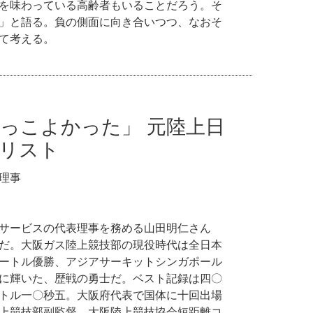
を味わっている高齢者もいることだろう。そ
」と語る。負の側面に向き合いつつ、なおそ
て考える。
っこよかった」 元陸上日
リスト
理事
サービスの代表理事を務める山田明仁さん
だ。大阪ガス陸上競技部の現役時代は全日本
ートル優勝、アジアサーキットシンガポール
に輝いた、歴戦の勇士だ。ベスト記録は四〇
トル一〇秒五。大阪府代表で国体に十回出場
上競技部副監督、大阪陸上競技協会短距離コ