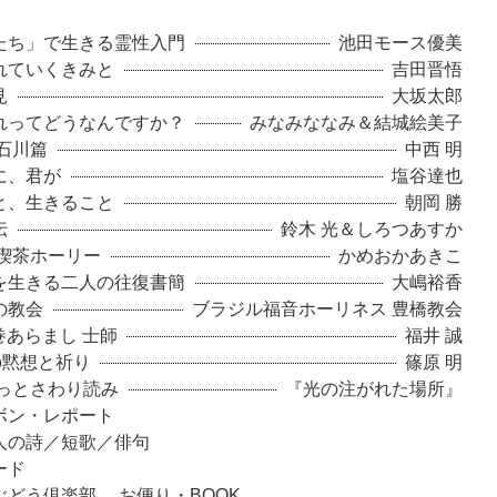
たち」で生きる霊性入門
池田モース優美
れていくきみと
吉田晋悟
見
大坂太郎
れってどうなんですか？
みなみななみ＆結城絵美子
石川篇
中西 明
に、君が
塩谷達也
と、生きること
朝岡 勝
伝
鈴木 光＆しろつあすか
 喫茶ホーリー
かめおかあきこ
を生きる二人の往復書簡
大嶋裕香
の教会
ブラジル福音ホーリネス 豊橋教会
6巻あらまし 士師
福井 誠
の黙想と祈り
篠原 明
ょっとさわり読み
『光の注がれた場所』
ボン・レポート
人の詩／短歌／俳句
ロスワード
ぶどう倶楽部 お便り・BOOK