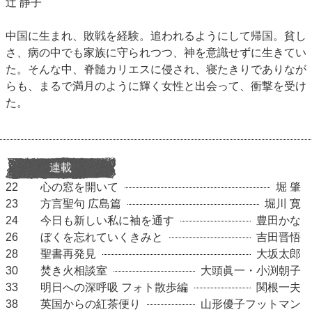
辻 静子
中国に生まれ、敗戦を経験。追われるようにして帰国。貧し
さ、病の中でも家族に守られつつ、神を意識せずに生きてい
た。そんな中、脊髄カリエスに侵され、寝たきりでありなが
らも、まるで満月のように輝く女性と出会って、衝撃を受け
た。
連載
22
心の窓を開いて
堀 肇
23
方言聖句 広島篇
堀川 寛
24
今日も新しい私に袖を通す
豊田かな
26
ぼくを忘れていくきみと
吉田晋悟
28
聖書再発見
大坂太郎
30
焚き火相談室
大頭眞一・小渕朝子
33
明日への深呼吸 フォト散歩編
関根一夫
38
英国からの紅茶便り
山形優子フットマン