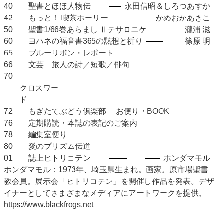
40
聖書とほほ人物伝
永田信昭＆しろつあすか
42
もっと！ 喫茶ホーリー
かめおかあきこ
50
聖書1/66巻あらまし Ⅱテサロニケ
瀧浦 滋
60
ヨハネの福音書365の黙想と祈り
篠原 明
65
ブルーリボン・レポート
66
文芸 旅人の詩／短歌／俳句
70
クロスワー
ド
72
もぎたてぶどう倶楽部 お便り・BOOK
76
定期購読・本誌の表記のご案内
78
編集室便り
80
愛のプリズム伝道
01
誌上ヒトリコテン
ホンダマモル
ホンダマモル：1973年、埼玉県生まれ。画家。原市場聖書
教会員。展示会「ヒトリコテン」を開催し作品を発表。デザ
イナーとしてさまざまなメディアにアートワークを提供。
https://www.blackfrogs.net