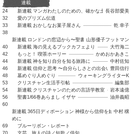
連載
24
新連載 マンガわたしのための、確かな土台
長谷部愛美
32
愛のプリズム伝道
33
新連載 おかしなお菓子屋さん
乾 幸子
38
新連載 ロンドンの窓辺から〜聖書の息吹と女性たち〜
山形優子フットマン
40
新連載 海の見えるブックカフェより
大竹海二
42
もっと！ 喫茶ホーリー
かめおかあきこ
44
新連載 神を知り自分を知る旅路に
中村佐知
46
新連載 信仰と思考 〜自分らしさとの出会い2〜
豊田信行
48
墓めぐり人めぐり
ウォーキングライターK
53
クリスチャン生活手引帖
編集部
54
新連載 クリスチャンのための言語学教室
岩本遠億
56
聖書1/66巻あらまし イザヤ
油井義昭
60
新連載 365日ディボーション 神様から信仰を始めるた
中村 穣
めに
69
ブルーリボン・レポート
70
文芸 旅人の詩／短歌／俳句