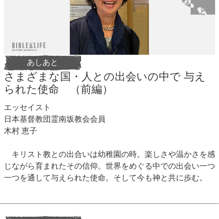
あしあと
さまざまな国・人との出会いの中で 与え
られた使命 （前編）
エッセイスト
日本基督教団霊南坂教会会員
木村 恵子
キリスト教との出合いは幼稚園の時。楽しさや温かさを感
じながら育まれたその信仰。世界をめぐる中での出会い一つ
一つを通して与えられた使命。そして今も神と共に歩む。