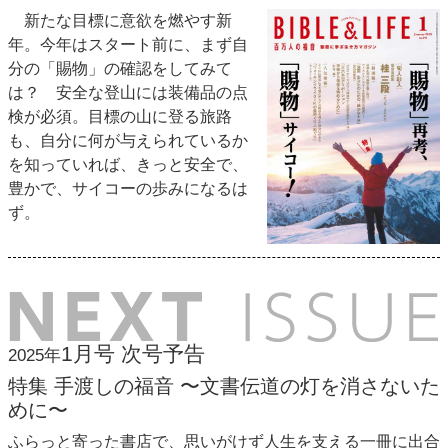
新たな目標に意欲を燃やす新
年。今年はスタート前に、まず自
分の「賜物」の確認をしてみて
は？ 安全な登山には装備品の点
検が必須。目標の山に登る旅路
も、自分に何が与えられているか
を知っていれば、きっと安全で、
豊かで、サイコーの歩みになるは
ず。
1月号 次号予告
2025年
特集 手渡しの福音 〜文書伝道の灯を消さないた
めに〜
ふらっと寄った書店で、思いがけず人生を支える一冊に出合