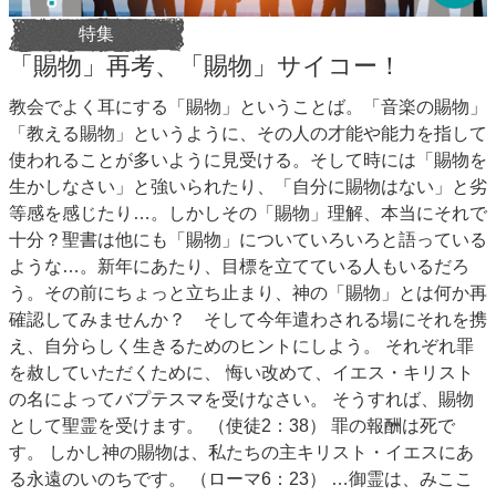
特集
「賜物」再考、「賜物」サイコー！
教会でよく耳にする「賜物」ということば。「音楽の賜物」
「教える賜物」というように、その人の才能や能力を指して
使われることが多いように見受ける。そして時には「賜物を
生かしなさい」と強いられたり、「自分に賜物はない」と劣
等感を感じたり…。しかしその「賜物」理解、本当にそれで
十分？聖書は他にも「賜物」についていろいろと語っている
ような…。新年にあたり、目標を立てている人もいるだろ
う。その前にちょっと立ち止まり、神の「賜物」とは何か再
確認してみませんか？ そして今年遣わされる場にそれを携
え、自分らしく生きるためのヒントにしよう。 それぞれ罪
を赦していただくために、 悔い改めて、イエス・キリスト
の名によってバプテスマを受けなさい。 そうすれば、賜物
として聖霊を受けます。 （使徒2：38） 罪の報酬は死で
す。 しかし神の賜物は、私たちの主キリスト・イエスにあ
る永遠のいのちです。 （ローマ6：23） …御霊は、みここ